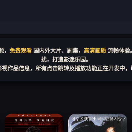
源，
免费观看
国内外大片、剧集，
高清画质
流畅体验
扰，打造影迷乐园。
影视作品信息，所有点击跳转及播放功能正在开发中，