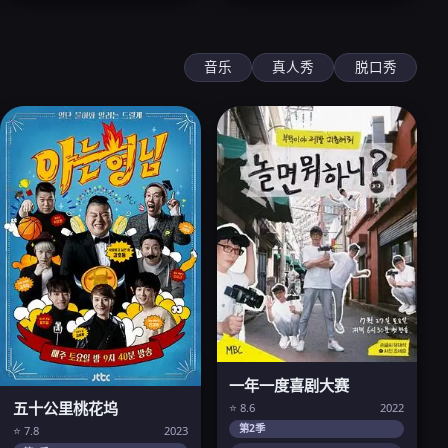
音乐
真人秀
脱口秀
一年一度喜剧大赛
五十公里桃花坞
⭐ 8.6
2022
第2季
⭐ 7.8
2023