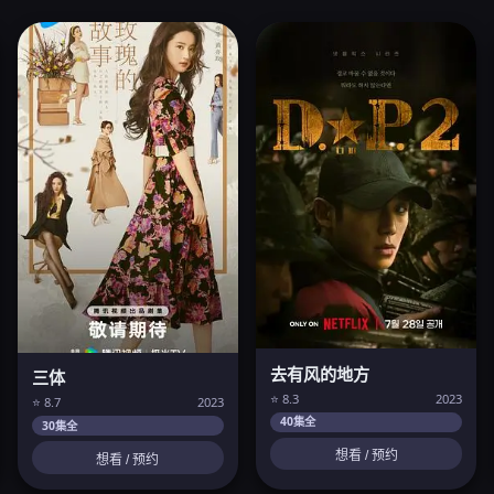
去有风的地方
三体
⭐ 8.3
2023
⭐ 8.7
2023
40集全
30集全
想看 / 预约
想看 / 预约