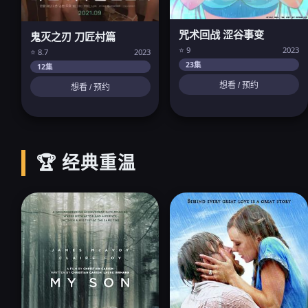
咒术回战 涩谷事变
鬼灭之刃 刀匠村篇
⭐ 9
2023
⭐ 8.7
2023
23集
12集
想看 / 预约
想看 / 预约
🏆 经典重温