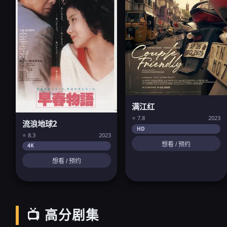
满江红
⭐ 7.8
2023
流浪地球2
HD
⭐ 8.3
2023
想看 / 预约
4K
想看 / 预约
📺 高分剧集