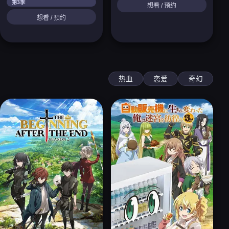
第3季
想看 / 预约
想看 / 预约
热血
恋爱
奇幻