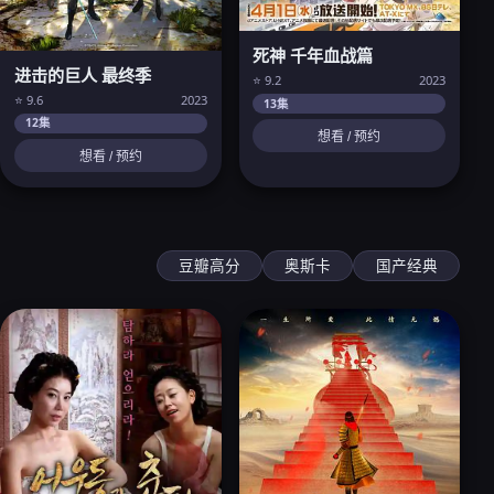
死神 千年血战篇
进击的巨人 最终季
⭐ 9.2
2023
⭐ 9.6
2023
13集
12集
想看 / 预约
想看 / 预约
豆瓣高分
奥斯卡
国产经典