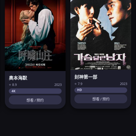
封神第一部
奥本海默
⭐ 7.9
2023
⭐ 8.9
2023
HD
4K
想看 / 预约
想看 / 预约