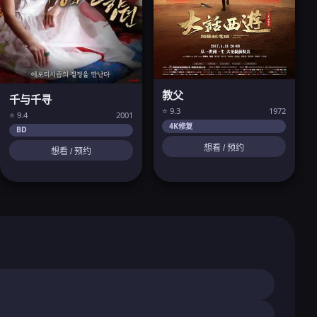
教父
千与千寻
⭐ 9.3
1972
⭐ 9.4
2001
4K修复
BD
想看 / 预约
想看 / 预约