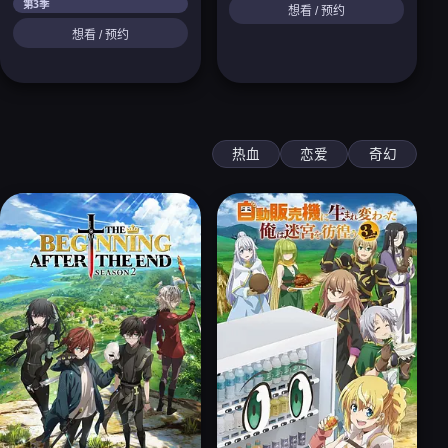
第3季
想看 / 预约
想看 / 预约
热血
恋爱
奇幻