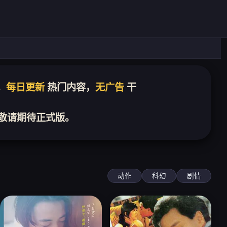
。
每日更新
热门内容，
无广告
干
敬请期待正式版。
动作
科幻
剧情