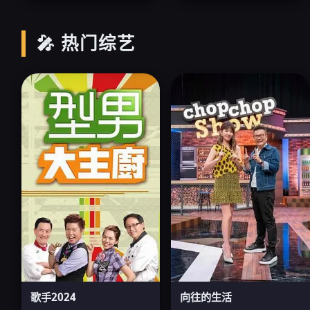
🎤 热门综艺
歌手2024
向往的生活