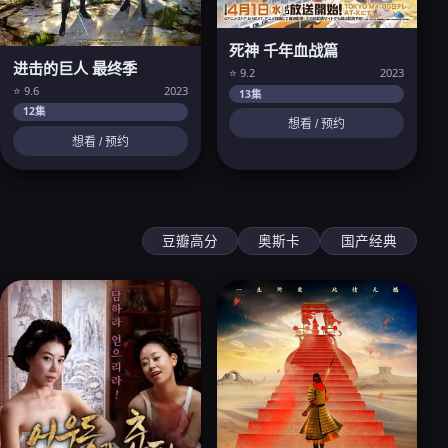
死神 千年血战篇
进击的巨人 最终季
⭐ 9.2
2023
⭐ 9.6
2023
13集
12集
想看 / 预约
想看 / 预约
豆瓣高分
奥斯卡
国产经典