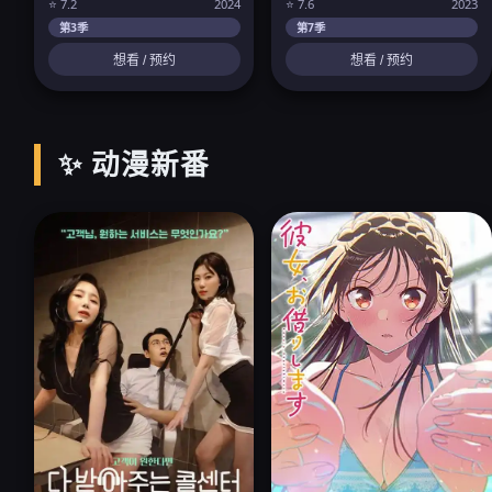
⭐ 7.2
2024
⭐ 7.6
2023
第3季
第7季
想看 / 预约
想看 / 预约
✨ 动漫新番