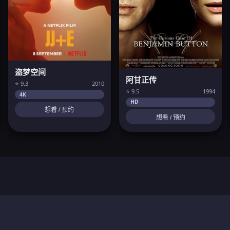
盗梦空间
阿甘正传
⭐ 9.3
2010
⭐ 9.5
1994
4K
HD
想看 / 预约
想看 / 预约