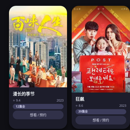
漫长的季节
狂飙
⭐ 9.4
2023
⭐ 8.6
2023
12集全
39集全
想看 / 预约
想看 / 预约