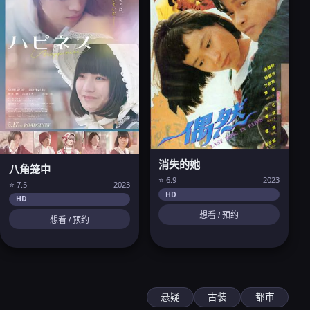
消失的她
八角笼中
⭐ 6.9
2023
⭐ 7.5
2023
HD
HD
想看 / 预约
想看 / 预约
悬疑
古装
都市