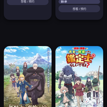
第5季
想看 / 预约
想看 / 预约